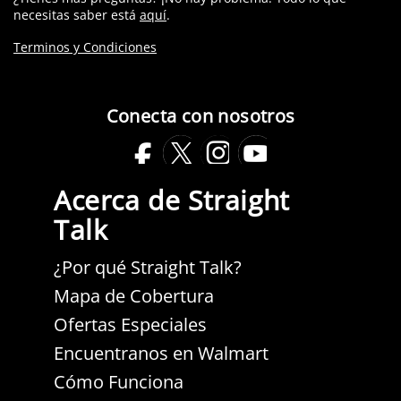
necesitas saber está
aquí
.
Terminos y Condiciones
Conecta con nosotros
Facebook
Twitter
Instagram
Youtube
Se
Se
Se
Se
Acerca de Straight
abre
abre
abre
abre
Talk
en
en
en
en
una
una
una
una
¿Por qué Straight Talk?
nueva
nueva
nueva
nueva
Mapa de Cobertura
pestaña.
pestaña.
pestaña.
pestaña.
Ofertas Especiales
Encuentranos en Walmart
Cómo Funciona